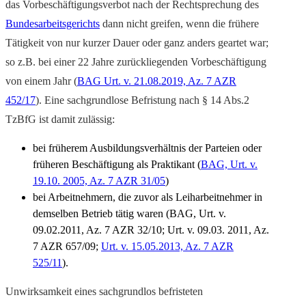
das Vorbeschäftigungsverbot nach der Rechtsprechung des
Bundesarbeitsgerichts
dann nicht greifen, wenn die frühere
Tätigkeit von nur kurzer Dauer oder ganz anders geartet war;
so z.B. bei einer 22 Jahre zurückliegenden Vorbeschäftigung
von einem Jahr (
BAG Urt. v. 21.08.2019, Az. 7 AZR
452/17
). Eine sachgrundlose Befristung nach § 14 Abs.2
TzBfG ist damit zulässig:
bei früherem Ausbildungsverhältnis der Parteien oder
früheren Beschäftigung als Praktikant (
BAG, Urt. v.
19.10. 2005, Az. 7 AZR 31/05
)
bei Arbeitnehmern, die zuvor als Leiharbeitnehmer in
demselben Betrieb tätig waren (BAG, Urt. v.
09.02.2011, Az. 7 AZR 32/10; Urt. v. 09.03. 2011, Az.
7 AZR 657/09;
Urt. v. 15.05.2013, Az. 7 AZR
525/11
).
Unwirksamkeit eines sachgrundlos befristeten