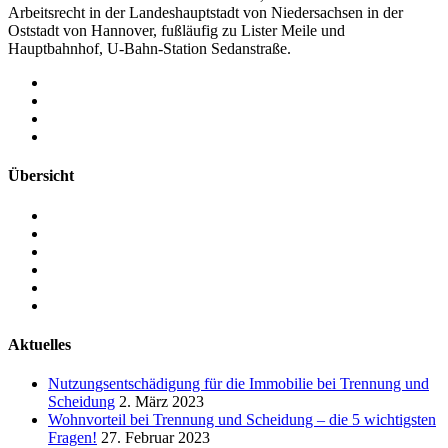
Arbeitsrecht in der Landeshauptstadt von Niedersachsen in der
Oststadt von Hannover, fußläufig zu Lister Meile und
Hauptbahnhof, U-Bahn-Station Sedanstraße.
Übersicht
RECHTSANWALTSKANZLEI
RECHTSANWALT PATRICK INHESTERN
ARBEITSRECHT IN HANNOVER
FAMILIENRECHT IN HANNOVER
SOZIALRECHT IN HANNOVER
KONTAKT
Aktuelles
Nutzungsentschädigung für die Immobilie bei Trennung und
Scheidung
2. März 2023
Wohnvorteil bei Trennung und Scheidung – die 5 wichtigsten
Fragen!
27. Februar 2023