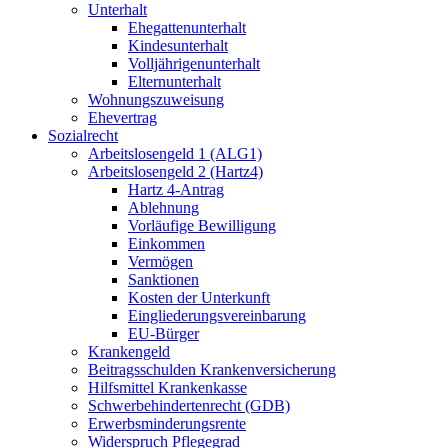
Unterhalt
Ehegattenunterhalt
Kindesunterhalt
Volljährigenunterhalt
Elternunterhalt
Wohnungszuweisung
Ehevertrag
Sozialrecht
Arbeitslosengeld 1 (ALG1)
Arbeitslosengeld 2 (Hartz4)
Hartz 4-Antrag
Ablehnung
Vorläufige Bewilligung
Einkommen
Vermögen
Sanktionen
Kosten der Unterkunft
Eingliederungsvereinbarung
EU-Bürger
Krankengeld
Beitragsschulden Krankenversicherung
Hilfsmittel Krankenkasse
Schwerbehindertenrecht (GDB)
Erwerbsminderungsrente
Widerspruch Pflegegrad