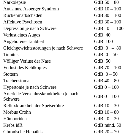
Narkolepsie
GdB 50 – 80
Autismus, Asperger Syndrom
GdB 10 – 100
Rückenmarkschäden
GdB 30 – 100
Affektive Psychosen
GdB 30 – 100
Depression je nach Schwere
GdB 0 – 100
Verlust eines Auges
GdB 40
Angeborene Taubheit
GdB 100
Gleichgewichtsstörungen je nach Schwere
GdB 0 – 80
Tinnitus
GdB 0 – 50
Völliger Verlust der Nase
GdB 50
Verlust des Kehlkopfes
GdB 70 – 100
Stottern
GdB 0 – 50
Tracheostoma
GdB 40 – 80
Hypertonie je nach Schwere
GdB 0 – 100
Arterielle Verschlusskrankheiten je nach
GdB 0 – 100
Schwere
Refluxkrankheit der Speiseröhre
GdB 10 – 30
Morbus Crohn
GdB 10 – 80
Hämooriden
GdB 0 – 20
Krebs idR
GdB mind. 50
Chronische Hepatitis
GdB 20 – 70