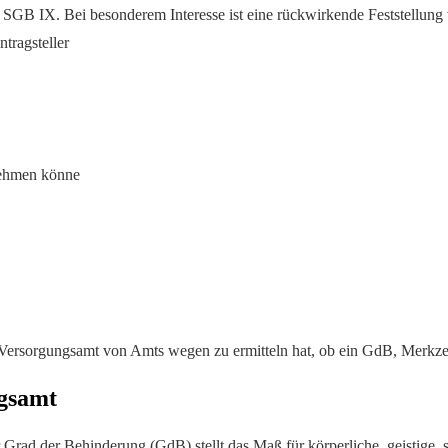
1 SGB IX. Bei besonderem Interesse ist eine rückwirkende Feststellu
tragsteller
 nehmen könne
as Versorgungsamt von Amts wegen zu ermitteln hat, ob ein GdB, Merk
ngsamt
rad der Behinderung (GdB) stellt das Maß für körperliche, geistige, 