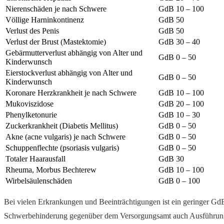
Nierenschäden je nach Schwere
GdB 10 – 100
Völlige Harninkontinenz
GdB 50
Verlust des Penis
GdB 50
Verlust der Brust (Mastektomie)
GdB 30 – 40
Gebärmutterverlust abhängig von Alter und
GdB 0 – 50
Kinderwunsch
Eierstockverlust abhängig von Alter und
GdB 0 – 50
Kinderwunsch
Koronare Herzkrankheit je nach Schwere
GdB 10 – 100
Mukoviszidose
GdB 20 – 100
Phenylketonurie
GdB 10 – 30
Zuckerkrankheit (Diabetis Mellitus)
GdB 0 – 50
Akne (acne vulgaris) je nach Schwere
GdB 0 – 50
Schuppenflechte (psoriasis vulgaris)
GdB 0 – 50
Totaler Haarausfall
GdB 30
Rheuma, Morbus Bechterew
GdB 10 – 100
Wirbelsäulenschäden
GdB 0 – 100
Bei vielen Erkrankungen und Beeinträchtigungen ist ein geringer Gd
Schwerbehinderung gegenüber dem Versorgungsamt auch Ausführungen 