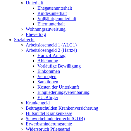
Unterhalt
Ehegattenunterhalt
Kindesunterhalt
Volljährigenunterhalt
Elternunterhalt
Wohnungszuweisung
Ehevertrag
Sozialrecht
Arbeitslosengeld 1 (ALG1)
Arbeitslosengeld 2 (Hartz4)
Hartz 4-Antrag
Ablehnung
Vorläufige Bewilligung
Einkommen
Vermögen
Sanktionen
Kosten der Unterkunft
Eingliederungsvereinbarung
EU-Bürger
Krankengeld
Beitragsschulden Krankenversicherung
Hilfsmittel Krankenkasse
Schwerbehindertenrecht (GDB)
Erwerbsminderungsrente
Widerspruch Pflegegrad