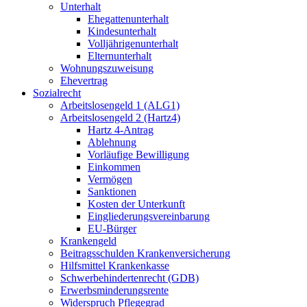
Unterhalt
Ehegattenunterhalt
Kindesunterhalt
Volljährigenunterhalt
Elternunterhalt
Wohnungszuweisung
Ehevertrag
Sozialrecht
Arbeitslosengeld 1 (ALG1)
Arbeitslosengeld 2 (Hartz4)
Hartz 4-Antrag
Ablehnung
Vorläufige Bewilligung
Einkommen
Vermögen
Sanktionen
Kosten der Unterkunft
Eingliederungsvereinbarung
EU-Bürger
Krankengeld
Beitragsschulden Krankenversicherung
Hilfsmittel Krankenkasse
Schwerbehindertenrecht (GDB)
Erwerbsminderungsrente
Widerspruch Pflegegrad