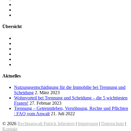
Übersicht
RECHTSANWALTSKANZLEI
RECHTSANWALT PATRICK INHESTERN
ARBEITSRECHT IN HANNOVER
FAMILIENRECHT IN HANNOVER
SOZIALRECHT IN HANNOVER
KONTAKT
Aktuelles
Nutzungsentschädigung für die Immobilie bei Trennung und
Scheidung
2. März 2023
Wohnvorteil bei Trennung und Scheidung – die 5 wichtigsten
Fragen!
27. Februar 2023
Trennung – Getrenntleben, Versöhnung, Rechte und Pflichten
: FAQ vom Anwalt
21. Juli 2022
© 2026
Rechtsanwalt Patrick Inhestern
|
Impressum
|
Datenschutz
|
Kontakt