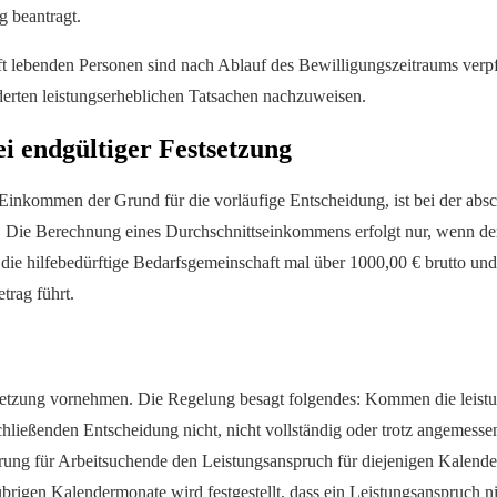
g beantragt.
ft lebenden Personen sind nach Ablauf des Bewilligungszeitraums verpf
erten leistungserheblichen Tatsachen nachzuweisen.
i endgültiger Festsetzung
kommen der Grund für die vorläufige Entscheidung, ist bei der absch
. Die Berechnung eines Durchschnittseinkommens erfolgt nur, wenn de
e hilfebedürftige Bedarfsgemeinschaft mal über 1000,00 € brutto und m
trag führt.
etzung vornehmen. Die Regelung besagt folgendes: Kommen die leistung
hließenden Entscheidung nicht, nicht vollständig oder trotz angemessen
erung für Arbeitsuchende den Leistungsanspruch für diejenigen Kalende
rigen Kalendermonate wird festgestellt, dass ein Leistungsanspruch ni