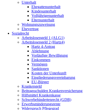
Unterhalt
Ehegattenunterhalt
Kindesunterhalt
Volljährigenunterhalt
Elternunterhalt
Wohnungszuweisung
Ehevertrag
Sozialrecht
Arbeitslosengeld 1 (ALG1)
Arbeitslosengeld 2 (Hartz4)
Hartz 4-Antrag
Ablehnung
Vorläufige Bewilligung
Einkommen
Vermögen
Sanktionen
Kosten der Unterkunft
Eingliederungsvereinbarung
EU-Bürger
Krankengeld
Beitragsschulden Krankenversicherung
Hilfsmittel Krankenkasse
Schwerbehindertenrecht (GDB)
Erwerbsminderungsrente
Widerspruch Pflegegrad