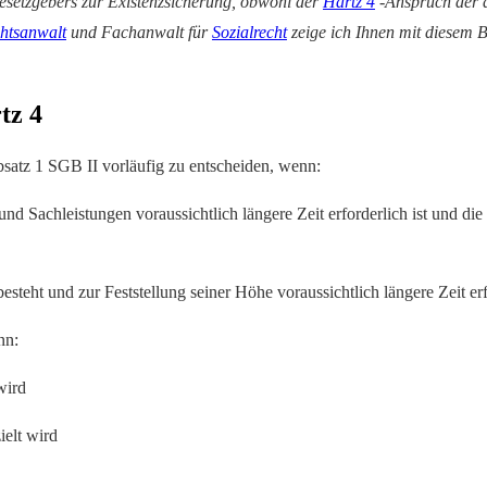
Gesetzgebers zur Existenzsicherung, obwohl der
Hartz 4
-Anspruch der a
htsanwalt
und Fachanwalt für
Sozialrecht
zeige ich Ihnen mit diesem B
tz 4
satz 1 SGB II vorläufig zu entscheiden, wenn:
nd Sachleistungen voraussichtlich längere Zeit erforderlich ist und d
eht und zur Feststellung seiner Höhe voraussichtlich längere Zeit erfo
nn:
wird
ielt wird