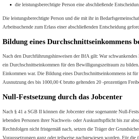
die leistungsberechtigte Person eine abschließende Entscheidun
Die leistungsberechtigte Person und die mit ihr in Bedarfsgemeinscha
Arbeitsuchende zum Erlass einer abschließenden Entscheidung geford
Bildung eines Durchschnittseinkommens be
Nach den Durchführungshinweisen der BfA gilt: War schwankendes Ein
ein Durchschnittseinkommen für den Bewilligungszeitraum zu bilden
Einkommen war. Die Bildung eines Durchschnittseinkommens ist für di
Ausnutzung des bis 1000,00 € brutto geltenden 20 -prozentigen Freibe
Null-Festsetzung durch das Jobcenter
Nach § 41 a SGB II können die Jobcenter eine sogenannte Null-Fests
lebenden Personen ihrer Nachweis- oder Auskunftspflicht bis zur absc
Rechtsfolgen nicht fristgemäß nach, setzen die Träger der Grundsich
Voraussetzungen ganz oder teilweise nachgewiesen wurden. Für die üb