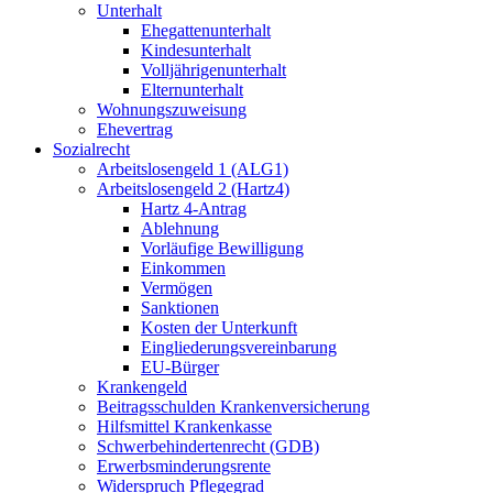
Unterhalt
Ehegattenunterhalt
Kindesunterhalt
Volljährigenunterhalt
Elternunterhalt
Wohnungszuweisung
Ehevertrag
Sozialrecht
Arbeitslosengeld 1 (ALG1)
Arbeitslosengeld 2 (Hartz4)
Hartz 4-Antrag
Ablehnung
Vorläufige Bewilligung
Einkommen
Vermögen
Sanktionen
Kosten der Unterkunft
Eingliederungsvereinbarung
EU-Bürger
Krankengeld
Beitragsschulden Krankenversicherung
Hilfsmittel Krankenkasse
Schwerbehindertenrecht (GDB)
Erwerbsminderungsrente
Widerspruch Pflegegrad