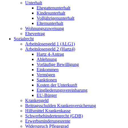
Unterhalt
Ehegattenunterhalt
Kindesunterhalt
Volljährigenunterhalt
Elternunterhalt
Wohnungszuweisung
Ehevertrag
Sozialrecht
Arbeitslosengeld 1 (ALG1)
Arbeitslosengeld 2 (Hartz4)
Hartz 4-Antrag
Ablehnung
Vorläufige Bewilligung
Einkommen
Vermögen
Sanktionen
Kosten der Unterkunft
Eingliederungsvereinbarung
EU-Bürger
Krankengeld
Beitragsschulden Krankenversicherung
Hilfsmittel Krankenkasse
Schwerbehindertenrecht (GDB)
Erwerbsminderungsrente
Widerspruch Pflegegrad