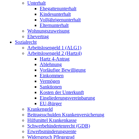
Unterhalt
Ehegattenunterhalt
Kindesunterhalt
Volljährigenunterhalt
Elternunterhalt
Wohnungszuweisung
Ehevertrag
Sozialrecht
Arbeitslosengeld 1 (ALG1)
Arbeitslosengeld 2 (Hartz4)
Hartz 4-Antrag
Ablehnung
Vorläufige Bewilligung
Einkommen
Vermögen
Sanktionen
Kosten der Unterkunft
Eingliederungsvereinbarung
EU-Bürger
Krankengeld
Beitragsschulden Krankenversicherung
Hilfsmittel Krankenkasse
Schwerbehindertenrecht (GDB)
Erwerbsminderungsrente
Widerspruch Pflegegrad