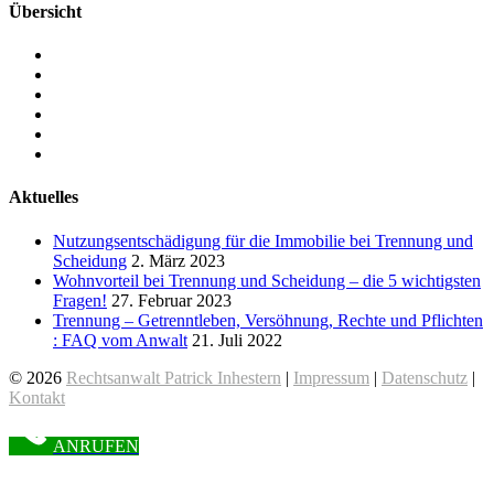
Übersicht
RECHTSANWALTSKANZLEI
RECHTSANWALT PATRICK INHESTERN
ARBEITSRECHT IN HANNOVER
FAMILIENRECHT IN HANNOVER
SOZIALRECHT IN HANNOVER
KONTAKT
Aktuelles
Nutzungsentschädigung für die Immobilie bei Trennung und
Scheidung
2. März 2023
Wohnvorteil bei Trennung und Scheidung – die 5 wichtigsten
Fragen!
27. Februar 2023
Trennung – Getrenntleben, Versöhnung, Rechte und Pflichten
: FAQ vom Anwalt
21. Juli 2022
© 2026
Rechtsanwalt Patrick Inhestern
|
Impressum
|
Datenschutz
|
Kontakt
ANRUFEN