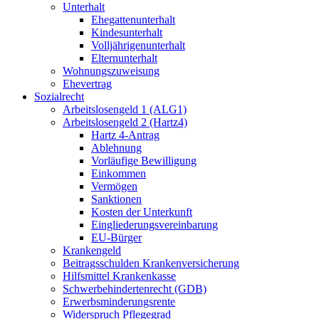
Unterhalt
Ehegattenunterhalt
Kindesunterhalt
Volljährigenunterhalt
Elternunterhalt
Wohnungszuweisung
Ehevertrag
Sozialrecht
Arbeitslosengeld 1 (ALG1)
Arbeitslosengeld 2 (Hartz4)
Hartz 4-Antrag
Ablehnung
Vorläufige Bewilligung
Einkommen
Vermögen
Sanktionen
Kosten der Unterkunft
Eingliederungsvereinbarung
EU-Bürger
Krankengeld
Beitragsschulden Krankenversicherung
Hilfsmittel Krankenkasse
Schwerbehindertenrecht (GDB)
Erwerbsminderungsrente
Widerspruch Pflegegrad