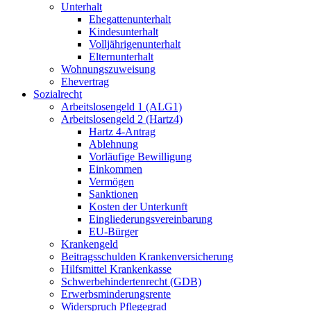
Unterhalt
Ehegattenunterhalt
Kindesunterhalt
Volljährigenunterhalt
Elternunterhalt
Wohnungszuweisung
Ehevertrag
Sozialrecht
Arbeitslosengeld 1 (ALG1)
Arbeitslosengeld 2 (Hartz4)
Hartz 4-Antrag
Ablehnung
Vorläufige Bewilligung
Einkommen
Vermögen
Sanktionen
Kosten der Unterkunft
Eingliederungsvereinbarung
EU-Bürger
Krankengeld
Beitragsschulden Krankenversicherung
Hilfsmittel Krankenkasse
Schwerbehindertenrecht (GDB)
Erwerbsminderungsrente
Widerspruch Pflegegrad