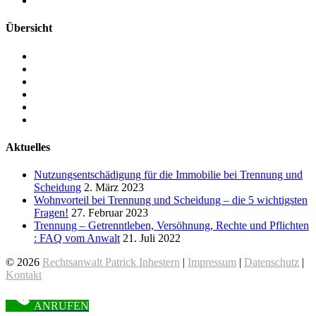
Übersicht
RECHTSANWALTSKANZLEI
RECHTSANWALT PATRICK INHESTERN
ARBEITSRECHT IN HANNOVER
FAMILIENRECHT IN HANNOVER
SOZIALRECHT IN HANNOVER
KONTAKT
Aktuelles
Nutzungsentschädigung für die Immobilie bei Trennung und
Scheidung
2. März 2023
Wohnvorteil bei Trennung und Scheidung – die 5 wichtigsten
Fragen!
27. Februar 2023
Trennung – Getrenntleben, Versöhnung, Rechte und Pflichten
: FAQ vom Anwalt
21. Juli 2022
© 2026
Rechtsanwalt Patrick Inhestern
|
Impressum
|
Datenschutz
|
Kontakt
ANRUFEN